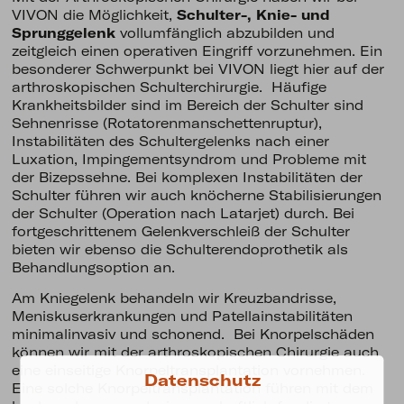
VIVON die Möglichkeit,
Schulter-, Knie- und
Sprunggelenk
vollumfänglich abzubilden und
zeitgleich einen operativen Eingriff vorzunehmen. Ein
besonderer Schwerpunkt bei VIVON liegt hier auf der
arthroskopischen Schulterchirurgie. Häufige
Krankheitsbilder sind im Bereich der Schulter sind
Sehnenrisse (Rotatorenmanschettenruptur),
Instabilitäten des Schultergelenks nach einer
Luxation, Impingementsyndrom und Probleme mit
der Bizepssehne. Bei komplexen Instabilitäten der
Schulter führen wir auch knöcherne Stabilisierungen
der Schulter (Operation nach Latarjet) durch. Bei
fortgeschrittenem Gelenkverschleiß der Schulter
bieten wir ebenso die Schulterendoprothetik als
Behandlungsoption an.
Am Kniegelenk behandeln wir Kreuzbandrisse,
Meniskuserkrankungen und Patellainstabilitäten
minimalinvasiv und schonend. Bei Knorpelschäden
können wir mit der arthroskopischen Chirurgie auch
eine einseitige Knorpeltransplantation vornehmen.
Datenschutz
Eine solche Knorpeltransplantation führen mit dem