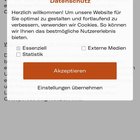
Datenschutz
empfohlene Messmethode zur Diagnostik der
Osteoporose.
Herzlich willkommen! Um unsere Website für
Sie optimal zu gestalten und fortlaufend zu
verbessern, verwenden wir Cookies. So können
wir Ihnen das bestmögliche Nutzererlebnis
bieten.
Wie lange dauert die Untersuchung?
Essenziell
Externe Medien
Statistik
Die Untersuchungszeit mit dem DXA-Verfahren
beträgt nur 60 Sekunden. Ihr persönliches Risiko
ermitteln wir anschließend in Verbindung mit weiteren
Akzeptieren
Untersuchungsbefunden und Risikofaktoren. Daraus
ergibt sich dann Ihre individuelle Risikoeinschätzung
und Therapieempfehlung gemäß den aktuellen
Einstellungen übernehmen
Leitlinien insofern eine behandlungsbedürftige
Osteoporose diagnostiziert wird.