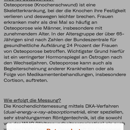
Osteoporose (Knochenschwund) ist eine
Skeletterkrankung, bei der die Knochen ihre Festigkeit
verlieren und deswegen leichter brechen. Frauen
erkranken mehr als drei Mal so häufig an
Osteoporose wie Männer, insbesondere mit
zunehmendem Alter. In der Altersgruppe der über 65-
Jährigen sind nach Zahlen der Bundeszentrale für
gesundheitliche Aufklärung 24 Prozent der Frauen
von Osteoporose betroffen. Wichtigster Grund hierfür
ist ein verringerter Hormonspiegel an Östrogen nach
den Wechseljahren. Osteoporose kann auch als
Begleiterscheinung anderer Krankheiten oder als
Folge von Medikamentenbehandlungen, insbesondere
Cortison, auftreten.
Wie erfolgt die Messung?
Die Knochendichtemessung mittels DXA-Verfahren
(
dual-energy-x-ray-absorptiometrie
), einer speziellen,
sehr strahlungarmen Röntgentechnik, ist die sowohl
von der WHO (Weltgesundheitsorganisation) als auch
von der DGO (Deutsche Gesellschaft für Osteologie)