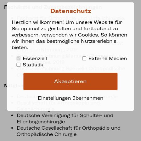
Fachärzte und Zusatzbezeichnungen
Datenschutz
Facharzt für Orthopädie und Unfallchirurgie,
Herzlich willkommen! Um unsere Website für
2016
Sie optimal zu gestalten und fortlaufend zu
Zusatzbezeichnung Sportmedizin, 2017
verbessern, verwenden wir Cookies. So können
Master of Health Business Administration
wir Ihnen das bestmögliche Nutzererlebnis
(MHBA) der Friedrich-Alexander-Universität
bieten.
Erlangen-Nürnberg, 2017
Zusatzbezeichnung Manuelle Therapie |
Essenziell
Externe Medien
Chirotherapie, 2018
Statistik
Zusatzbezeichnung Spezielle Orthopädische
Chirurgie, 2019
Akzeptieren
Mitgliedschaften
Deutsche Gesellschaft für Unfallchirurgie
Einstellungen übernehmen
Gesellschaft für Arthroskopie und
Gelenkchirurgie
Deutsche Vereinigung für Schulter- und
Ellenbogenchirurgie
Deutsche Gesellschaft für Orthopädie und
Orthopädische Chirurgie